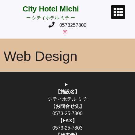
コ
City Hotel Michi
ン
ー シティホテル ミチ ー
テ
ン
0573257800
ツ
に
ス
Web Design
キ
ッ
プ
【施設名】
シティホテル ミチ
【お問合せ先】
0573-25-7800
【FAX】
0573-25-7803